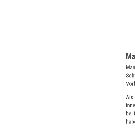
Ma
Manc
Schw
Vorh
Als 
inne
bei
hab