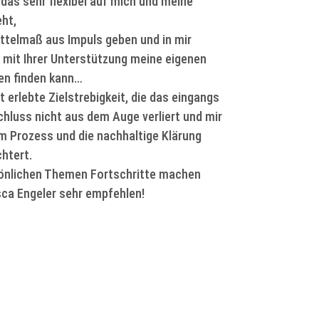
, das sehr flexibel auf mich und meine
ht,
ittelmaß aus Impuls geben und in mir
h mit Ihrer Unterstützung meine eigenen
en finden kann…
tät erlebte Zielstrebigkeit, die das eingangs
chluss nicht aus dem Auge verliert und mir
im Prozess und die nachhaltige Klärung
htert.
sönlichen Themen Fortschritte machen
sca Engeler sehr empfehlen!