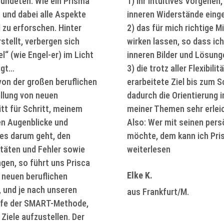
ündeten. Wie ein Prisma
1) ihr intuitives Vorgehen
n und dabei alle Aspekte
inneren Widerstände einge
zu erforschen. Hinter
2) das für mich richtige M
stellt, verbergen sich
wirken lassen, so dass ic
l“ (wie Engel-er) im Licht
inneren Bilder und Lösung
ngt…
3) die trotz aller Flexibili
von der großen beruflichen
erarbeitete Ziel bis zum S
llung von neuen
dadurch die Orientierung 
tt für Schritt, meinem
meiner Themen sehr erleic
n Augenblicke und
Also: Wer mit seinen per
es darum geht, den
möchte, dem kann ich Pri
itäten und Fehler sowie
weiterlesen
ngen, so führt uns Prisca
Elke K.
 neuen beruflichen
, und je nach unseren
aus Frankfurt/M.
Hilfe der SMART-Methode,
Ziele aufzustellen. Der